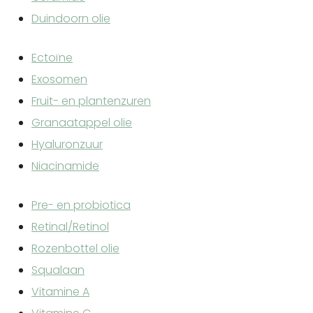
Duindoorn olie
Ectoïne
Exosomen
Fruit- en plantenzuren
Granaatappel olie
Hyaluronzuur
Niacinamide
Pre- en probiotica
Retinal/Retinol
Rozenbottel olie
Squalaan
Vitamine A