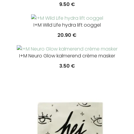
9.50
€
I+M Wild Life hydra lift ooggel
20.90
€
I+M Neuro Glow kalmerend crème masker
3.50
€